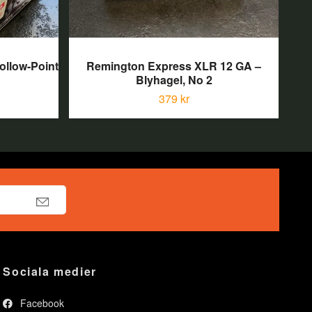
ollow-Point
Remington Express XLR 12 GA –
GG
Blyhagel, No 2
379 kr
Sociala medier
Facebook