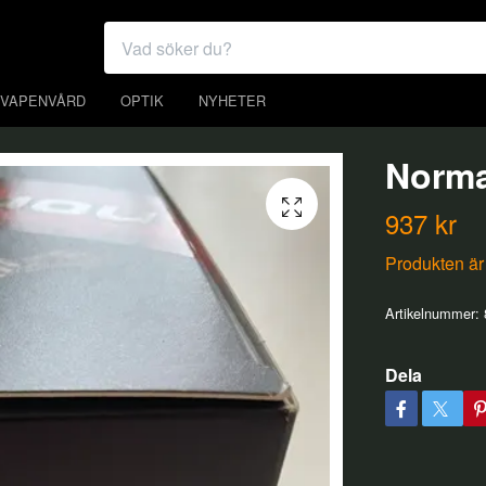
VAPENVÅRD
OPTIK
NYHETER
Norma
937 kr
Produkten är t
Artikelnummer:
Dela