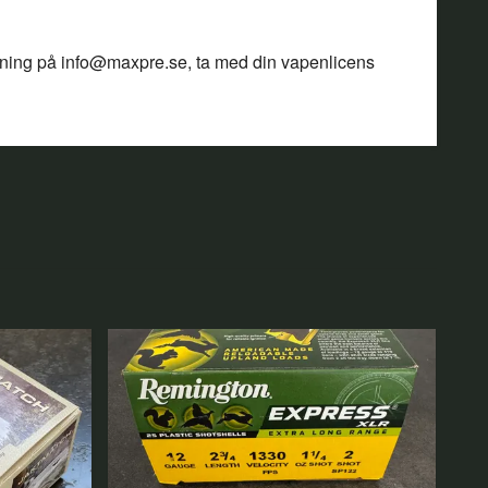
tning på
info@maxpre.se
, ta med din vapenlicens