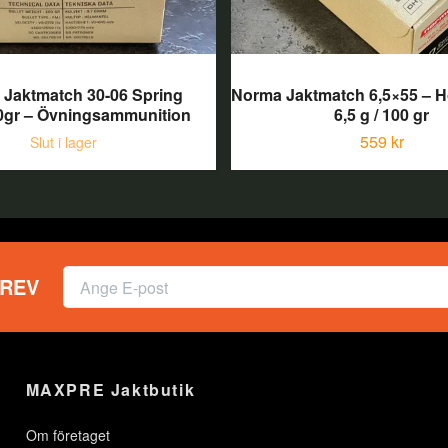
Jaktmatch 30-06 Spring
Norma Jaktmatch 6,5×55 – H
0gr – Övningsammunition
6,5 g / 100 gr
559 kr
Slut i lager
REV
MAXPRE Jaktbutik
Om företaget