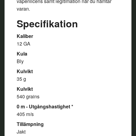
vapenlicens samt legitimation när du hämtar
varan.
Specifikation
Kaliber
12 GA
Kula
Bly
Kulvikt
35 g
Kulvikt
540 grains
0 m - Utgångshastighet *
405 m/s
Tillämpning
Jakt