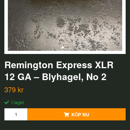
Remington Express XLR
12 GA – Blyhagel, No 2
379 kr
I lager
KÖP NU