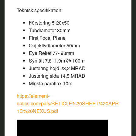
Teknisk specifikation:
Förstoring 5-20x50
Tubdiameter 30mm
First Focal Plane
Objektivdiameter 50mm
Eye Relief 77- 93mm
Synfält 7,8- 1,9m @ 100m
Justering höjd 23,2 MRAD
Justering sida 14,5 MRAD
Minsta parallax 10m
https://element-
optics.com/pdfs/RETICLE%20SHEET%20APR-
1C%20NEXUS.pdf