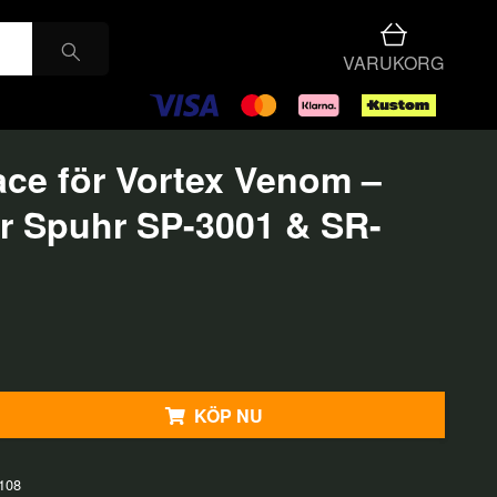
VARUKORG
face för Vortex Venom –
r Spuhr SP-3001 & SR-
KÖP NU
108