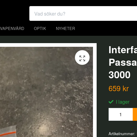
VAPENVÅRD
OPTIK
NYHETER
Inter
Passa
3000
659 kr
I lager
Artikelnummer: