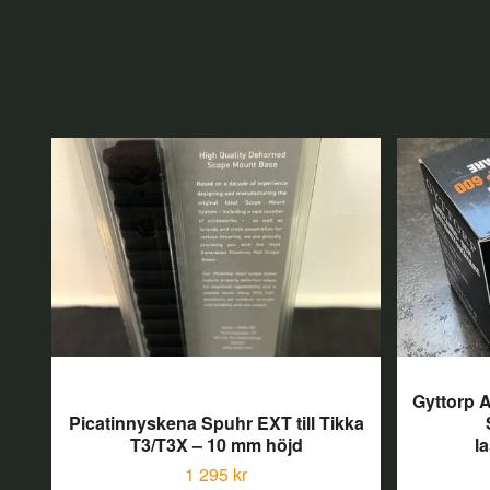
Gyttorp 
Picatinnyskena Spuhr EXT till Tikka
T3/T3X – 10 mm höjd
l
1 295 kr