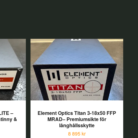
LITE –
Element Optics Titan 3-18x50 FFP
atinny &
MRAD– Premiumsikte för
El
långhållsskytte
8 895 kr