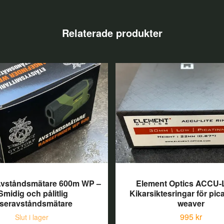
Avståndsmätare 600m WP –
Element Optics ACCU-
Smidig och pålitlig
Kikarsiktesringar för pic
aseravståndsmätare
weaver
995 kr
Slut i lager