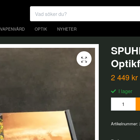
VAPENVÅRD
OPTIK
NYHETER
SPUHR
Optik
2 449 kr
I lager
Artikelnummer: