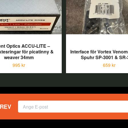
nt Optics ACCU-LITE –
ktesringar för picatinny &
Interface för Vortex Venom
weaver 34mm
Spuhr SP-3001 & SR-
995 kr
659 kr
REV