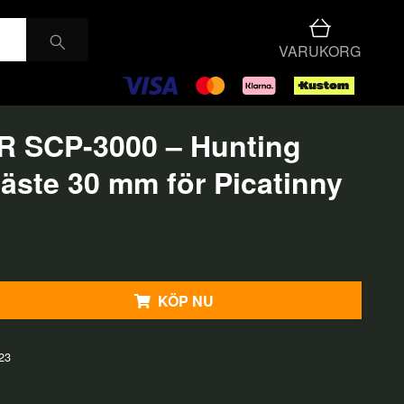
VARUKORG
 SCP-3000 – Hunting
fäste 30 mm för Picatinny
KÖP NU
23