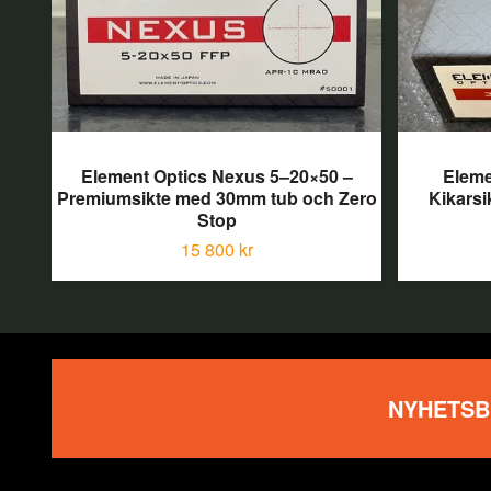
Element Optics Nexus 5–20×50 –
Eleme
Premiumsikte med 30mm tub och Zero
Kikarsi
Stop
15 800 kr
NYHETSB