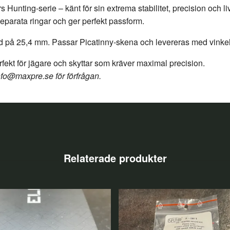
Hunting-serie – känt för sin extrema stabilitet, precision och l
eparata ringar och ger perfekt passform.
jd på 25,4 mm. Passar Picatinny-skena och levereras med vinkelk
fekt för jägare och skyttar som kräver maximal precision.
nfo@maxpre.se
för förfrågan.