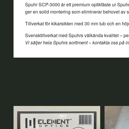
Spuhr SCP-3000 är ett premium optikfäste ur Spuhrs 
ger en solid montering som eliminerar behovet av s
Tillverkat för kikarsikten med 30 mm tub och en hö
Svensktillverkat med Spuhrs välkända kvalitet – per
Vi säljer hela Spuhrs sortiment – kontakta oss på
i