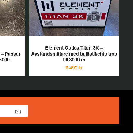
Element Optics Titan 3K –
Pu
 – Passar
Avståndsmätare med ballistikchip upp
Pre
3000
till 3000 m
6 499 kr